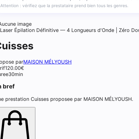
Attention : vérifiez que la prestataire prend bien tous les genres.
Aucune image
Laser Épilation Définitive — 4 Longueurs d'Onde | Zéro Do
ienne beauté bien être à Sain
uisses
opose par
MAISON MÉLYOUSH
rif
120.00
€
ree
30min
n bref
e prestation Cuisses proposee par MAISON MÉLYOUSH.