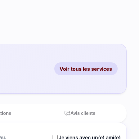
Voir tous les services
ations
Avis clients
au.
Je viens avec un(e) ami(e)