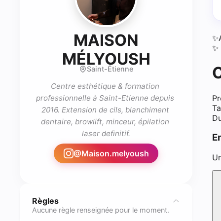
MAISON
✨
✨ 
- practic
MÉLYOUSH
C
Saint-Étienne
Centre esthétique & formation 
Pr
professionnelle à Saint-Etienne depuis 
Ta
2016. Extension de cils, blanchiment 
Du
dentaire, browlift, minceur, épilation 
laser definitif.
E
@
Maison.melyoush
Un
Règles
Aucune règle renseignée pour le moment.