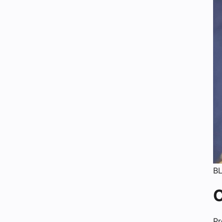
B
C
Pr