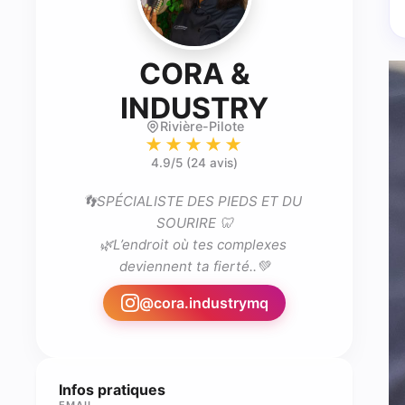
CORA &
- practici
INDUSTRY
Rivière-Pilote
★★★★★
4.9
/5 (
24 avis
)
👣SPÉCIALISTE DES PIEDS ET DU 
SOURIRE 🦷

🌿L’endroit où tes complexes 
@
cora.industrymq
Infos pratiques
EMAIL