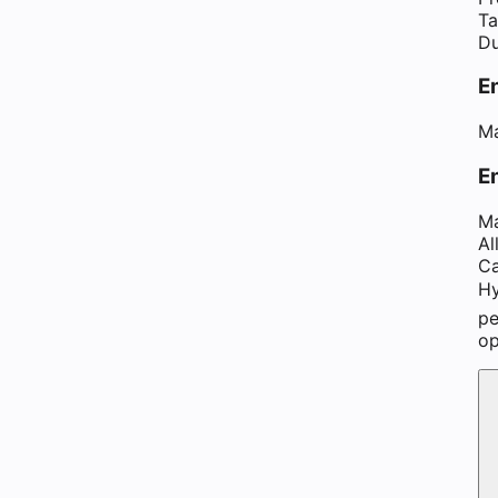
Ta
Du
E
Ma
En
Ma
Al
Ca
Hy
pe
op