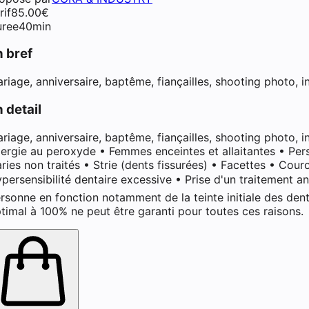
rif
85.00
€
ree
40min
n bref
riage, anniversaire, baptême, fiançailles, shooting photo, in
 detail
riage, anniversaire, baptême, fiançailles, shooting photo, i
lergie au peroxyde • Femmes enceintes et allaitantes • Per
ries non traités • Strie (dents fissurées) • Facettes • Cou
persensibilité dentaire excessive • Prise d'un traitement ant
rsonne en fonction notamment de la teinte initiale des dent
timal à 100% ne peut être garanti pour toutes ces raisons.