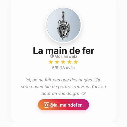
- Nail 
La main de fer
Morlanwelz
★★★★★
5
/5 (
13 avis
)
 Ici, on ne fait pas que des ongles ! On 
crée ensemble de petites œuvres d’art au 
bout de vos doigts <3
@
la_maindefer_