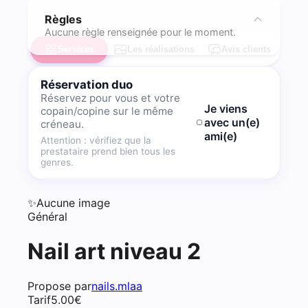
Règles
Aucune règle renseignée pour le moment.
Services
Les réalisations
Avis clients
Réservation duo
Réservez pour vous et votre
Je viens
copain/copine sur le même
avec un(e)
créneau.
ami(e)
Attention : vérifiez que la
prestataire prend bien tous les
genres.
✨
Aucune image
Général
Nail art niveau 2
Propose par
nails.mlaa
Tarif
5.00
€