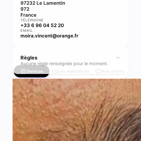
97232 Le Lamentin
972
France
TÉLÉPHONE
+33 6 96 04 52 20
EMAIL
moira.vincent@orange.fr
Règles
Aucune règle renseignée pour le moment.
Services
Les réalisations
Avis clients