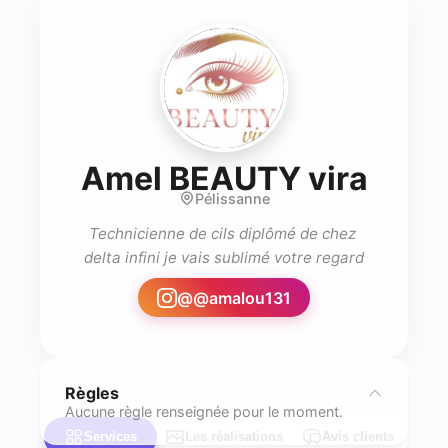
- Las
Amel BEAUTY vira
Pélissanne
Technicienne de cils diplômé de chez 
delta infini je vais sublimé votre regard
@
@amalou131
Règles
Aucune règle renseignée pour le moment.
Services
Les réalisations
Avis clients