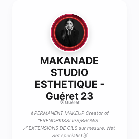
MAKANADE
STUDIO
ESTHETIQUE -
- Lash te
Guéret 23
Guéret
💄PERMANENT MAKEUP Creator of 
"FRENCHKISSLIPS/BROWS" 

🪄 EXTENSIONS DE CILS sur mesure, Wet 
Set specialist🥇
