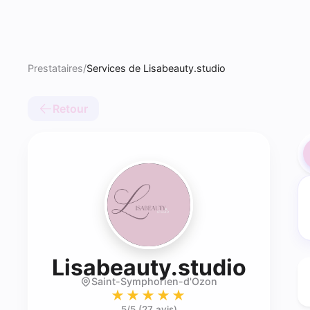
Prestataires
/
Services de Lisabeauty.studio
Retour
- Las
Lisabeauty.studio
Saint-Symphorien-d'Ozon
★★★★★
5
/5 (
27 avis
)