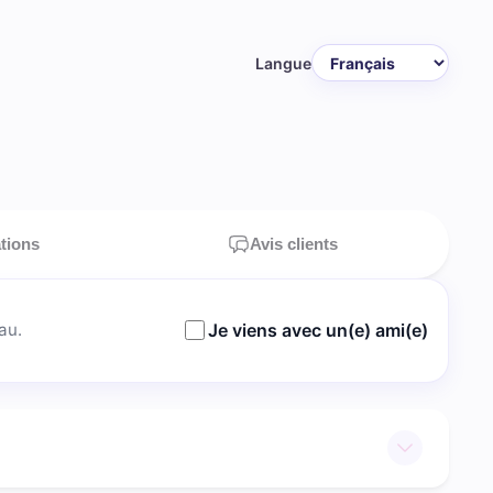
Langue
ations
Avis clients
au.
Je viens avec un(e) ami(e)
à Saint-Symphorien-d'Ozon