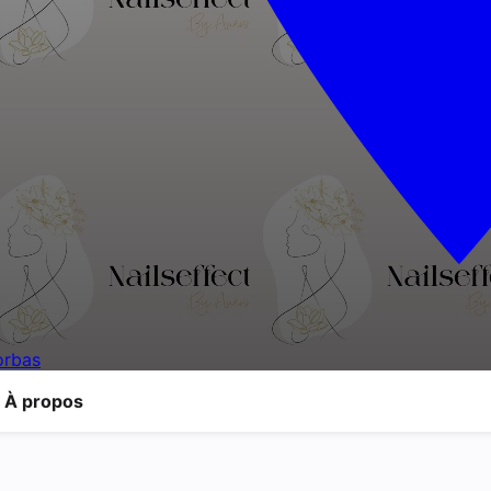
orbas
À propos