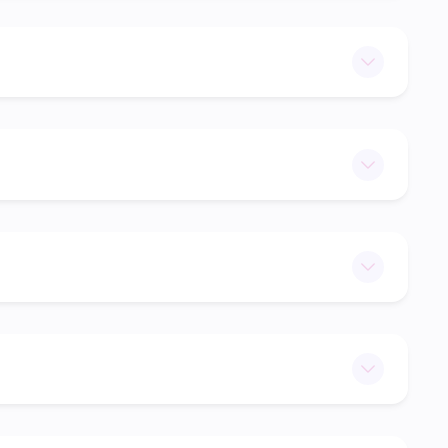
0.00€ • 5min
Ajouter
40.00€ • 2h
Ajouter
0.00€ • 1min
Ajouter
40.00€ • 1h30
Ajouter
50.00€ • 2h
Ajouter
50.00€ • 1h
Ajouter