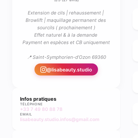
Extension de cils | rehaussement | 
Browlift | maquillage permanent des 
sourcils ( prochainement )

Effet naturel & à la demande 

Payment en espèces et CB uniquement 

@
lisabeauty.studio
Infos pratiques
TÉLÉPHONE
+33 7 49 80 88 78
EMAIL
lisabeauty.studio.infos@gmail.com