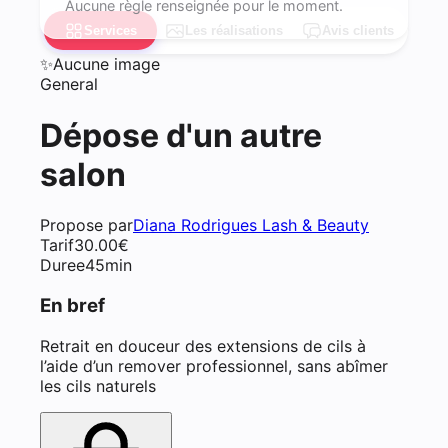
Aucune règle renseignée pour le moment.
Services
Les réalisations
Avis clients
✨
Aucune image
General
Dépose d'un autre
salon
Propose par
Diana Rodrigues Lash & Beauty
Tarif
30.00
€
Duree
45min
En bref
Retrait en douceur des extensions de cils à
l’aide d’un remover professionnel, sans abîmer
les cils naturels