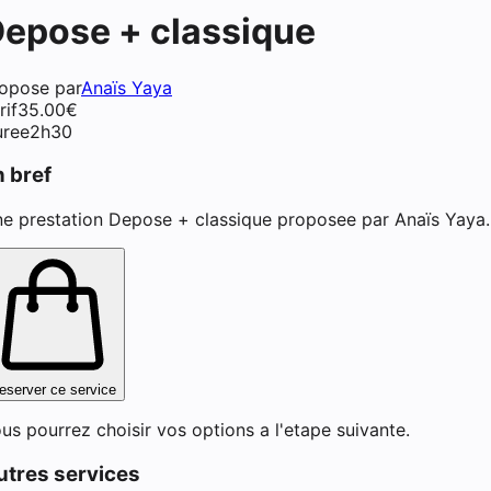
epose + classique
ch (extensions de cils) à Pois
opose par
Anaïs Yaya
rif
35.00
€
ree
2h30
n bref
e prestation Depose + classique proposee par Anaïs Yaya.
eserver ce service
us pourrez choisir vos options a l'etape suivante.
utres services