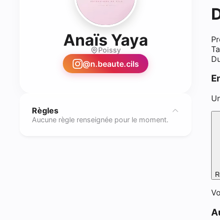
D
- Lash te
Anaïs Yaya
Pr
Ta
Poissy
Du
@
n.beaute.cils
E
Un
Règles
Aucune règle renseignée pour le moment.
R
Vo
A