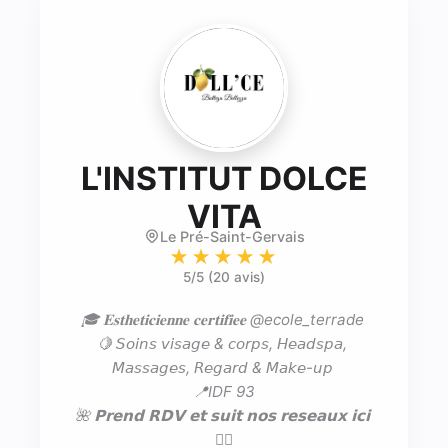
L'INSTITUT DOLCE
- Esthéticie
VITA
Le Pré-Saint-Gervais
★★★★★
5
/5 (
20 avis
)
🎓 𝐄𝐬𝐭𝐡𝐞𝐭𝐢𝐜𝐢𝐞𝐧𝐧𝐞 𝐜𝐞𝐫𝐭𝐢𝐟𝐢𝐞𝐞 @ecole_terrade 

🍋 𝘚𝘰𝘪𝘯𝘴 𝘷𝘪𝘴𝘢𝘨𝘦 & 𝘤𝘰𝘳𝘱𝘴, 𝘏𝘦𝘢𝘥𝘴𝘱𝘢, 
𝘔𝘢𝘴𝘴𝘢𝘨𝘦𝘴, 𝘙𝘦𝘨𝘢𝘳𝘥 & 𝘔𝘢𝘬𝘦-𝘶𝘱 

📍IDF 93

🌺 𝗣𝗿𝗲𝗻𝗱 𝗥𝗗𝗩 𝗲𝘁 𝘀𝘂𝗶𝘁 𝗻𝗼𝘀 𝗿𝗲𝘀𝗲𝗮𝘂𝘅 𝗶𝗰𝗶 
👇🏼