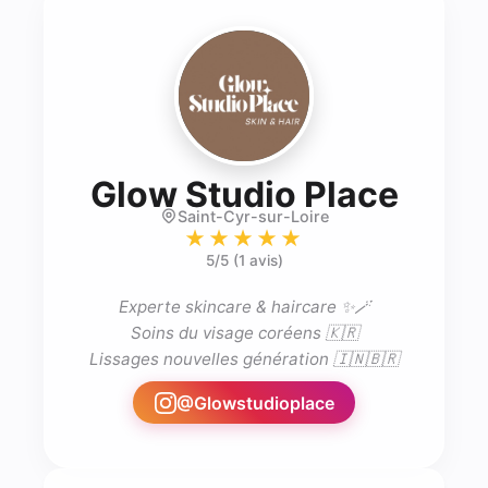
- Est
Glow Studio Place
Saint-Cyr-sur-Loire
★★★★★
5
/5 (
1 avis
)
Experte skincare & haircare ✨🪄

Soins du visage coréens 🇰🇷

Lissages nouvelles génération 🇮🇳🇧🇷
@
Glowstudioplace