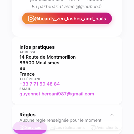
En partenariat avec @groupon.fr
@
beauty_zen_lashes_and_nails
Infos pratiques
ADRESSE
14 Route de Montmorillon
86500 Moulismes
86
France
TÉLÉPHONE
+33 7 71 59 48 84
EMAIL
guyennet.hereani987@gmail.com
Règles
Aucune règle renseignée pour le moment.
Services
Les réalisations
Avis clients