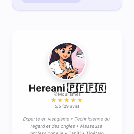
- Esth
Hereani 🇵🇫🇫🇷
Moulismes
★★★★★
5
/5 (
29 avis
)
Experte en visagisme • Technicienne du 
regard et des ongles • Masseuse 
professionnelle • Tahiti • Tibétain
