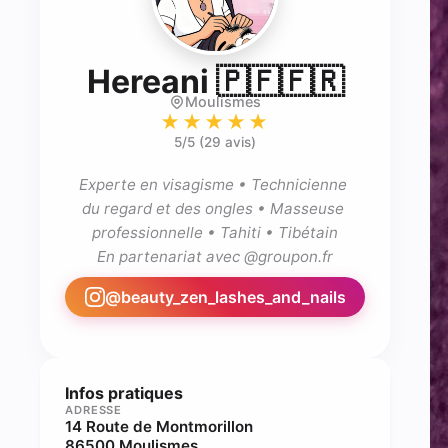
- Esth
Hereani 🇵🇫🇫🇷
Moulismes
★★★★★
5
/5 (
29 avis
)
Experte en visagisme • Technicienne 
du regard et des ongles • Masseuse 
professionnelle • Tahiti • Tibétain

En partenariat avec @groupon.fr
@
beauty_zen_lashes_and_nails
Infos pratiques
ADRESSE
14 Route de Montmorillon
86500 Moulismes