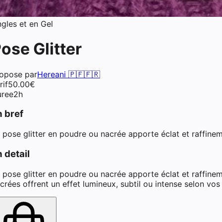
gles et en Gel
ose Glitter
opose par
Hereani 🇵🇫🇫🇷
rif
50.00
€
ree
2h
n bref
 pose glitter en poudre ou nacrée apporte éclat et raffine
 detail
 pose glitter en poudre ou nacrée apporte éclat et raffinem
crées offrent un effet lumineux, subtil ou intense selon vo