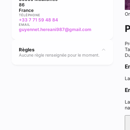
86
France
On
TÉLÉPHONE
+33 7 71 59 48 84
EMAIL
P
guyennet.hereani987@gmail.com
Pr
Ta
Règles
Du
Aucune règle renseignée pour le moment.
E
La
En
La
na