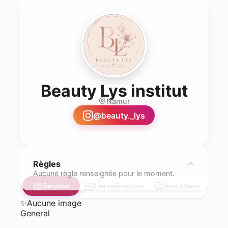
- Est
Beauty Lys institut
Namur
@
beauty._lys
Règles
Aucune règle renseignée pour le moment.
Services
Les réalisations
Avis clients
✨
Aucune image
General