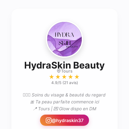
- Est
HydraSkin Beauty
Tours
★★★★★
4.9
/5 (
21 avis
)
💆🏽‍♀️ Soins du visage & beauté du regard 

🎀 Ta peau parfaite commence ici

📍 Tours | 💌 Glow dispo en DM
@
hydraskin37