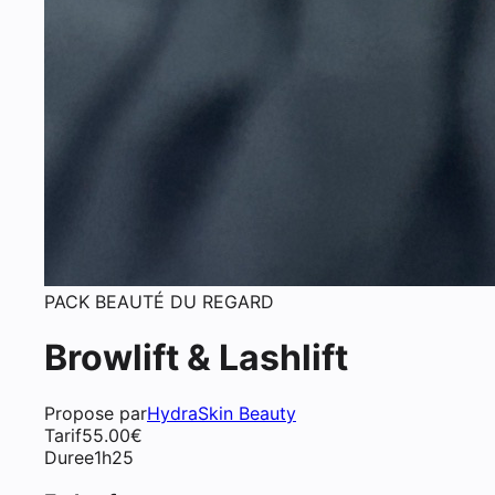
PACK BEAUTÉ DU REGARD
Browlift & Lashlift
Propose par
HydraSkin Beauty
Tarif
55.00
€
Duree
1h25