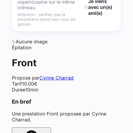
Je viens
copain/copine sur le même
avec un(e)
créneau.
ami(e)
Attention : vérifiez que la
prestataire prend bien tous les
genres.
✨
Aucune image
Épilation
Front
Propose par
Cyrine Charrad
Tarif
10.00
€
Duree
10min
En bref
Une prestation Front proposee par Cyrine
Charrad.