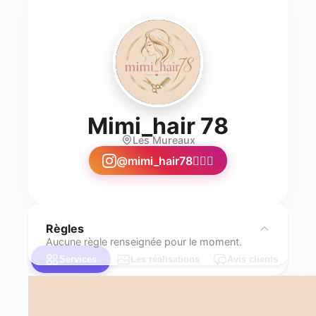
- Coiffu
Mimi_hair 78
Les Mureaux
@
mimi_hair78💇🏾‍♀️
Règles
Aucune règle renseignée pour le moment.
Services
Les réalisations
Avis clients