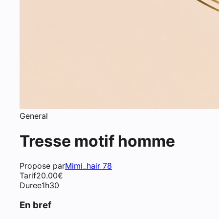
General
Tresse motif homme
Propose par
Mimi_hair 78
Tarif
20.00
€
Duree
1h30
En bref