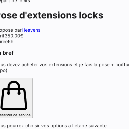
part de locks
ose d'extensions locks
afro / tresses / locks / waves
opose par
Heavens
rif
350.00
€
ree
6h
n bref
us devez acheter vos extensions et je fais la pose + coiffur
po)
eserver ce service
us pourrez choisir vos options a l'etape suivante.