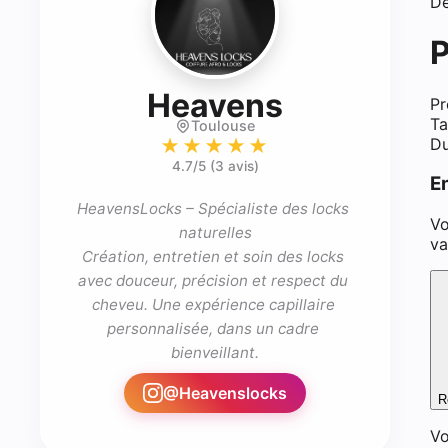
De
P
- Coiffure 
Heavens
Pr
Ta
Toulouse
Du
★★★★★
4.7
/5 (
3 avis
)
E
HeavensLocks – Spécialiste des locks 
Vo
naturelles

va
Création, entretien et soin des locks 
avec douceur, précision et respect du 
cheveu. Une expérience capillaire 
personnalisée, dans un cadre 
bienveillant.
@
Heavenslocks
R
Vo