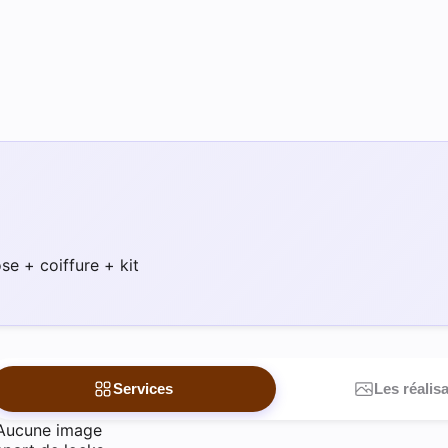
se + coiffure + kit
Services
Les réalis
Aucune image