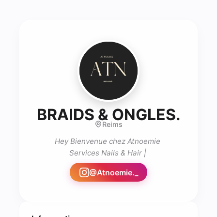
- Coi
BRAIDS & ONGLES.
Reims
Hey Bienvenue chez Atnoemie 

@
Atnoemie._