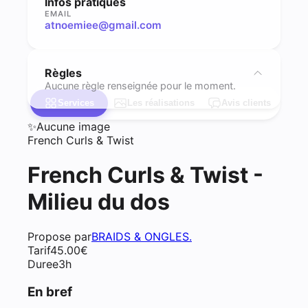
Infos pratiques
EMAIL
atnoemiee@gmail.com
Règles
Aucune règle renseignée pour le moment.
Services
Les réalisations
Avis clients
✨
Aucune image
French Curls & Twist
French Curls & Twist -
Milieu du dos
Propose par
BRAIDS & ONGLES.
Tarif
45.00
€
Duree
3h
En bref