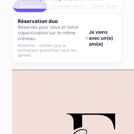
Services
Les réalisations
Avis clients
Réservation duo
Réservez pour vous et votre
Je viens
copain/copine sur le même
avec un(e)
créneau.
ami(e)
Attention : vérifiez que la
prestataire prend bien tous les
genres.