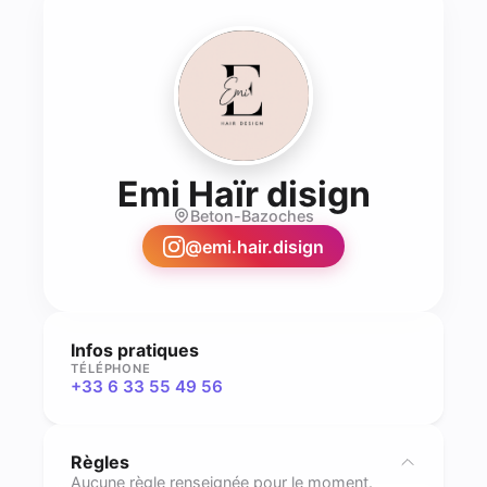
- Coif
Emi Haïr disign
Beton-Bazoches
@
emi.hair.disign
Infos pratiques
TÉLÉPHONE
+33 6 33 55 49 56
Règles
Aucune règle renseignée pour le moment.