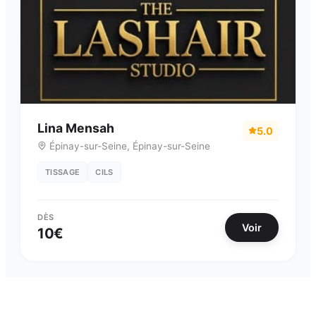
Lina Mensah
5.0
Épinay-sur-Seine
,
Épinay-sur-Seine
TISSAGE
CILS
DÈS
Voir
10
€