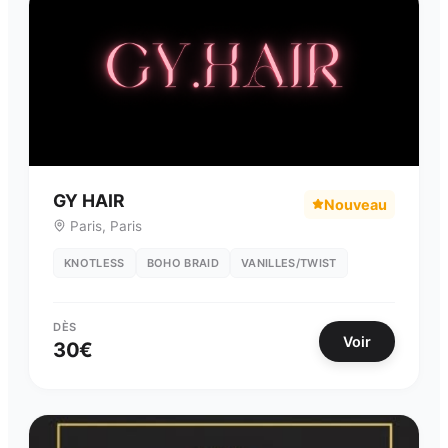
GY HAIR
Nouveau
Paris
,
Paris
KNOTLESS
BOHO BRAID
VANILLES/TWIST
DÈS
Voir
30
€