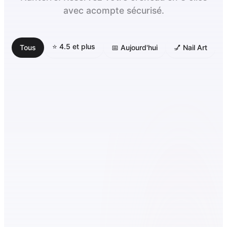
avec acompte sécurisé.
⭐ 4.5 et plus
Tous
📅 Aujourd'hui
💅 Nail Art