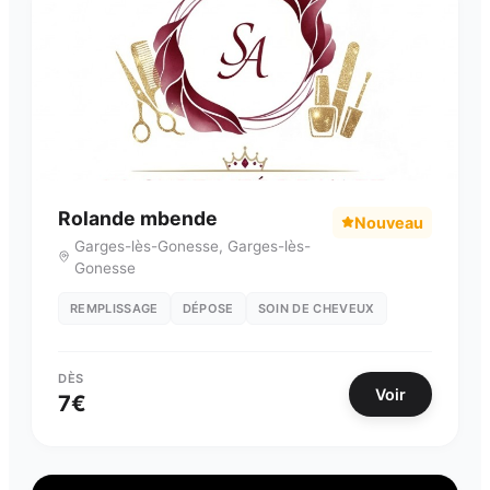
Rolande mbende
Nouveau
Garges-lès-Gonesse
,
Garges-lès-
Gonesse
REMPLISSAGE
DÉPOSE
SOIN DE CHEVEUX
DÈS
Voir
7
€