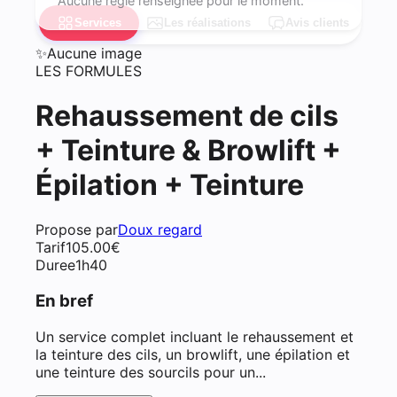
Aucune règle renseignée pour le moment.
Services
Les réalisations
Avis clients
✨
Aucune image
LES FORMULES
Rehaussement de cils
+ Teinture & Browlift +
Épilation + Teinture
Propose par
Doux regard
Tarif
105.00
€
Duree
1h40
En bref
Un service complet incluant le rehaussement et
la teinture des cils, un browlift, une épilation et
une teinture des sourcils pour un...