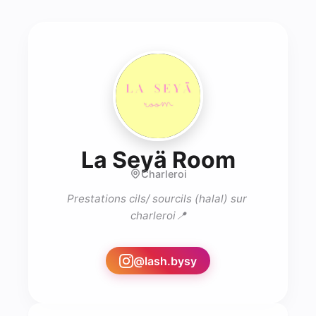
- Brow 
La Seyä Room
Charleroi
Prestations cils/ sourcils (halal) sur 
charleroi📍

@
lash.bysy