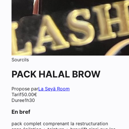
Sourcils
PACK HALAL BROW
Propose par
La Seyä Room
Tarif
50.00
€
Duree
1h30
En bref
pack complet comprenant la restructuration