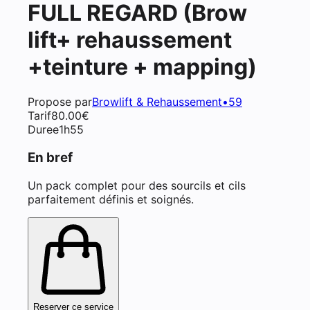
FULL REGARD (Brow
lift+ rehaussement
+teinture + mapping)
Propose par
Browlift & Rehaussement•59
Tarif
80.00
€
Duree
1h55
En bref
Un pack complet pour des sourcils et cils
parfaitement définis et soignés.
Reserver ce service