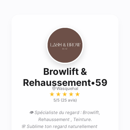
Browlift &
- Bro
Rehaussement•59
Wasquehal
★★★★★
5
/5 (
25 avis
)
👁 Spécialiste du regard : Browlift, 
Rehaussement , Teinture.

🌸 Sublime ton regard naturellement                    