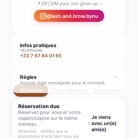
📍 59 | DM pour ton glow-up ✨
@
lash.and.brow.bynu
Infos pratiques
TÉLÉPHONE
+33 7 67 84 01 65
Règles
Aucune règle renseignée pour le moment.
Services
Les réalisations
Avis clients
Réservation duo
Réservez pour vous et votre
Je viens
copain/copine sur le même
avec un(e)
créneau.
ami(e)
Attention : vérifiez que la
prestataire prend bien tous les