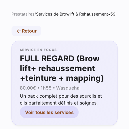
Prestataires
/
Services de Browlift & Rehaussement•59
Retour
SERVICE EN FOCUS
FULL REGARD (Brow
lift+ rehaussement
+teinture + mapping)
80.00
€ •
1h55
• Wasquehal
Un pack complet pour des sourcils et
cils parfaitement définis et soignés.
Voir tous les services