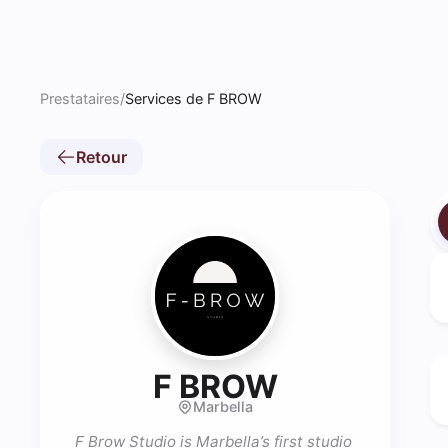
Prestataires
/
Services de F BROW
Retour
- Rehaussem
F BROW
Marbella
F Brow Studio is Marbella’s first studio 