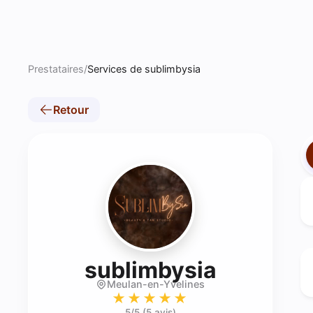
Prestataires
/
Services de sublimbysia
Retour
- Brow ar
sublimbysia
Meulan-en-Yvelines
★★★★★
5
/5 (
5 avis
)