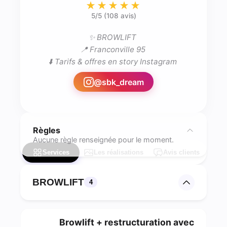
★★★★★
5
/5 (
108 avis
)
✨ BROWLIFT 

📍 Franconville 95 

⬇️ Tarifs & offres en story Instagram 
@
sbk_dream
Règles
Aucune règle renseignée pour le moment.
Services
Les réalisations
Avis clients
BROWLIFT
4
Browlift + restructuration avec