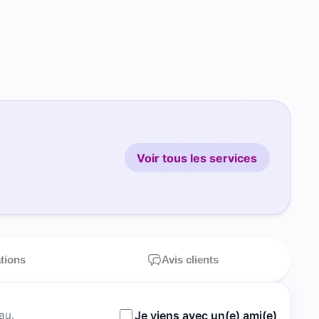
Voir tous les services
ations
Avis clients
au.
Je viens avec un(e) ami(e)