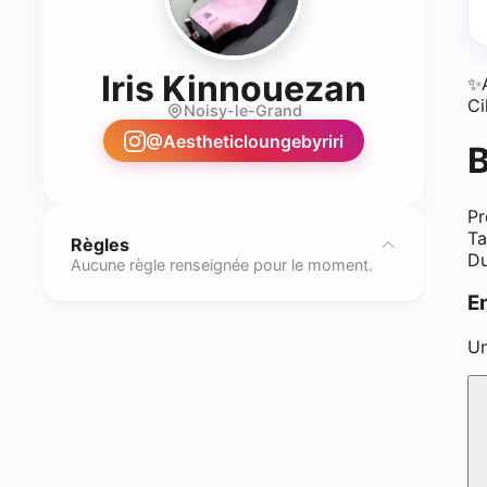
- Blan
Iris Kinnouezan
✨
Ci
Noisy-le-Grand
@
Aestheticloungebyriri
B
Pr
Ta
Règles
Du
Aucune règle renseignée pour le moment.
E
Un