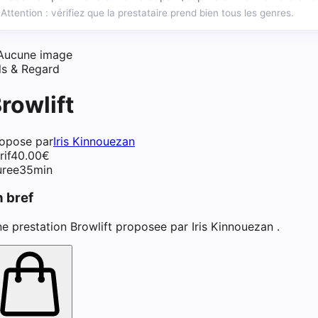
Attention : vérifiez que la prestataire prend bien tous les genres.
chiment dentaire à Noisy-le-
Aucune image
ls & Regard
rowlift
opose par
Iris Kinnouezan
rif
40.00
€
ree
35min
n bref
e prestation Browlift proposee par Iris Kinnouezan .