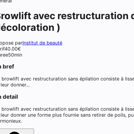
néral
rowlift avec restructuration d
écoloration )
chiment dentaire à Fontaine
opose par
Institut de beauté
rif
40.00
€
ree
50min
n bref
 browlift avec restructuration sans épilation consiste à lisser
 leur donner...
 detail
 browlift avec restructuration sans épilation consiste à lisser
 leur donner une forme plus fournie sans retirer de poils, p
rmonieux.