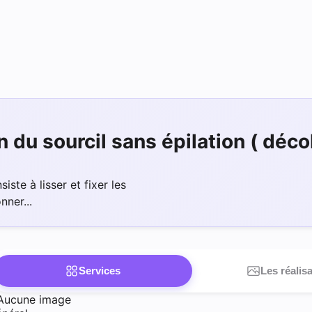
n du sourcil sans épilation ( déco
iste à lisser et fixer les
nner...
Services
Les réalis
Aucune image