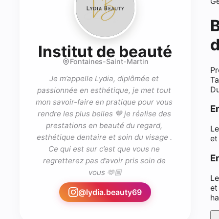
Gé
B
d
- Blan
Institut de beauté
Fontaines-Saint-Martin
Pr
Je m’appelle Lydia, diplômée et 
Ta
Du
passionnée en esthétique, je met tout 
mon savoir-faire en pratique pour vous 
E
rendre les plus belles 🤎 je réalise des 
prestations en beauté du regard, 
Le
esthétique dentaire et soin du visage . 
et
Ce qui est sur c’est que vous ne 
En
regretterez pas d’avoir pris soin de 
vous 🫶🏼
Le
et
@
lydia.beauty69
ha